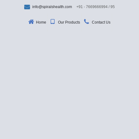
info@spiralshealth.com
+91 - 7669666994 / 95
Home
Our Products
Contact Us